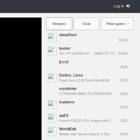
Log In
Streams
Chat
Filter game
ohnePixel
31912
buster
Что ??? АКУЛИЧ И .... ВМЕСТЕ ???
21985
jLcs2
4032
Dmitry_Lixxx
Team Lixxx [1:0] Team WorldEdit
3322
reznikbtw
СТРИМЛЮ ВМЕСТО ПЕРЕГОВОРОВ | !тг !донат !elo
2260
Aunkere
2070
apEX
French FACEIT Pro League with ZywOo & eSx | NEW VLOG OUT -> !yt
1821
WorldEdit
Winline Star Series Season 3 Team LIXXX (1-0) Team WorldEdit !состав !сетка !winline !kick !роспись !cast
1630