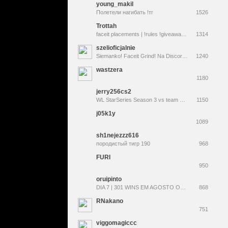
young_makil
Полетели нагибать !тг
1526
Trottah
faceit placements | !rules !giveaway | @Trottah
1314
szelioficjalnie
Siemanko! Faceit Grind! Na Discordzie 3 giveaway-e na tydzień. ZAPRASZAM !dc !g4 !swap !3kelo <--Codziennie Skiny! +18
1240
wastzera
1180
jerry256cs2
WL StarSeries Season 3 vs team @dmitry_lixxx w/ @overdrivezzz @worldedit @flamie @1uke337 !pari !Exitlag !tg [120 fps]
1150
j05k1y
1089
sh1nejezzz616
породистый тигр 190
968
FURI
950
oruipinto
DIA 7 | 301 WINS EM AGOSTO OU CARREIRA DE ÁRBITRO !desafio !jogos !media !tapit !agosto
868
RNakano
751
viggomagiccc