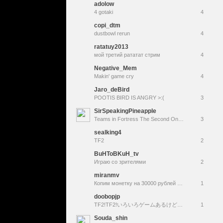
adolow
4 gotaki
4
copi_dtm
dustbowl rerun
4
ratatuy2013
мой третий рататат стрим
4
Negative_Mem
Makin' game cry
4
Jaro_deBird
POOTIS BIRD IS ANGRY >:(
3
SirSpeakingPineapple
Teams in Fortress The Second On A Saturday :)
3
sealking4
TF2
2
BuHToBKuH_tv
Играю со зрителями
2
miranmv
Копим монетку на 30000 рублей на аренду квартиры
1
doobopjp
TF2!TF2!いろいろゲームあるけどやっぱりTF2!面白そうだなと思ったら遊んでみて#TeamFortress2
1
Souda_shin