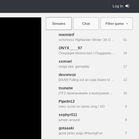
Log In
Streams
Chat
Filter game
noemietf
ozfortress Highlander Winter '26 Open - Upper Page Playoff - Meme Dream Team vs Highesthanders
51
ONYX____97
Операция Mooncrash | Поддержите монетой + Скрим донат| Заходите в Discord
18
sxmuel
mega epic gameplay
17
devonvox
[MvM] Pulling out an ouija board to resurrect TacoBot
12
tsunatw
[TF2 проигрываем и выигрываем розыгрыш шапок ]
10
Pipelin12
merc scrim on demo omg ! XD
9
sephyr011
jumpin around
8
gotaaaki
good picks pugs #HavingFun
7