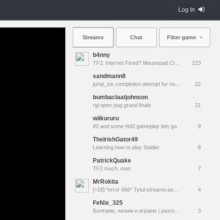
Log In
Streams
Chat
Filter game
b4nny
TF2. Internet Fixed? Mousepad Cleaned? Testing... || !MannCo
223
sandmann8
jump_six completion attempt for noble
22
bumbaclaatjohnson
rgl open pug grand finals
21
wiikururu
tf2 and some l4d2 gameplay lets go
9
TheIrishGator49
Learning how to play Soldier
8
PatrickQuake
TF2 much, man
7
MrRokita
[+18] *error 666* Tytuł streama poszedł w diabli
4
FeNix_325
Болтаем, чилим и играем | разговариваем и чилим (донат от 25 рублей включен ИИ-асистент за донат)
3