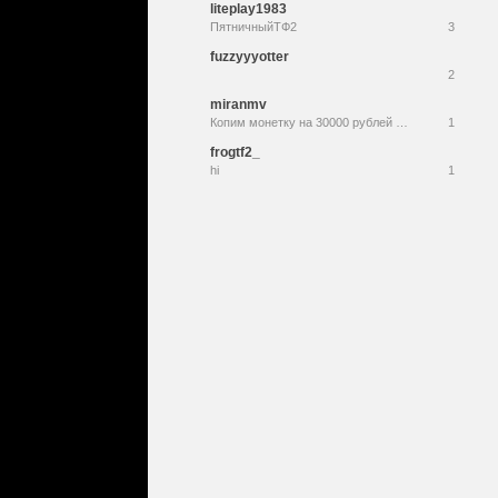
liteplay1983
ПятничныйТФ2
3
fuzzyyyotter
2
miranmv
Копим монетку на 30000 рублей на аренду квартиры
1
frogtf2_
hi
1