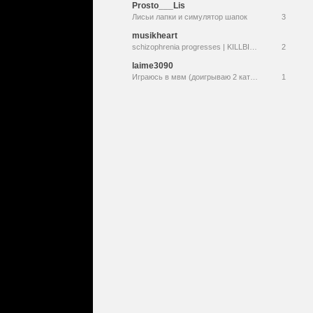
Prosto___Lis
Лисьи лапки и симулятор шапок
3
musikheart
schizophrenia progresses | KILLBIND IN REDEEMS | !hi !qotd !discord !commands
2
laime3090
Играюсь в мвм (доигрываю 2 катки), чат читать не смогу так как у меня один монитор, так что простите
1