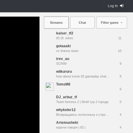
Log In
Streams
Chat
Filter game
kaiser_tf2
tf2 (ft. wine)
11
gotaaaki
vs thanos team
10
trev_au
SCRIM
9
wiikururu
how about some tf2 gameplay shall we?
8
TomsM8
6
DJ_arbuz_tf
Team fortress 2 | MvM тур 2 города
5
whykeler12
Возвращаюсь потихоньку к стримам.6.08
4
Artemusheki
короче говоря | tf2 |
4