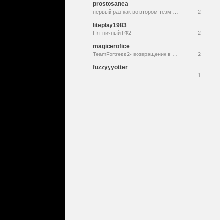
prostosanea
первый раз как во втором теам фортрест
2
liteplay1983
ПятничныйТФ2
2
magicerofice
TeamFortress2- возвращение в мир битв / Играем вместе
2
fuzzyyyotter
1