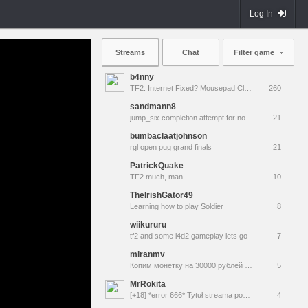
Log In
Streams
Chat
Filter game
b4nny
TF2. Internet Fixed? Mousepad Cleaned? Testing... || !MannCo
260
sandmann8
jump_six completion attempt for noble
21
bumbaclaatjohnson
rgl open pug grand finals
21
PatrickQuake
TF2 much, man
10
TheIrishGator49
Learning how to play Soldier
8
wiikururu
tf2 and some l4d2 gameplay lets go
7
miranmv
Копим монетку на 30000 рублей на аренду квартиры
5
MrRokita
[+18] *error 666* Tytuł streama poszedł w diabli
4