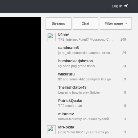
Log In
Streams
Chat
Filter game
b4nny
TF2. Internet Fixed? Mousepad Cleaned? Testing... || !MannCo
249
sandmann8
jump_six completion attempt for noble
24
bumbaclaatjohnson
rgl open pug grand finals
24
wiikururu
tf2 and some l4d2 gameplay lets go
9
TheIrishGator49
Learning how to play Soldier
9
PatrickQuake
TF2 much, man
8
miranmv
Копим монетку на 30000 рублей на аренду квартиры
3
MrRokita
[+18] *error 666* Tytuł streama poszedł w diabli
3