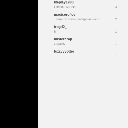
liteplay1983
ПятничныйТФ2
3
magicerofice
TeamFortress2- возвращение в мир битв / Играем вместе
2
frogtf2_
hi
1
mistercrap
zagalniy
1
fuzzyyyotter
1